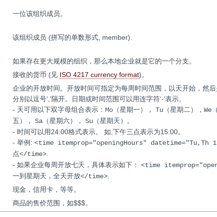
一位该组织成员。
该组织成员 (拼写的单数形式, member).
如果存在更大规模的组织，那么本地企业就是它的一个分支。
接收的货币 (见
ISO 4217 currency format
)。
企业的开放时间。开放时间可指定为每周时间范围，以天开始，然后
分别以逗号','隔开。日期或时间范围可以用连字符‘-’表示。
- 天可用以下双字母组合表示：
（星期一），
，
Mo
Tu（星期二）
We
，
，
。
五）
Sa（星期六）
Su（星期天）
- 时间可以用24:00格式表示。 如,下午三点表示为15:00。
- 举例:
<time itemprop="openingHours" datetime="Tu,
.
点</time>
- 如果企业每周开放七天，具体表示如下：
<time itemprop="ope
.
一到星期天，全天开放</time>
现金，信用卡，等等。
商品的售价范围，如$$$。