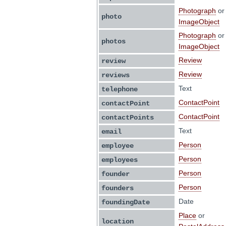
Photograph
or
photo
ImageObject
Photograph
or
photos
ImageObject
Review
review
Review
reviews
Text
telephone
ContactPoint
contactPoint
ContactPoint
contactPoints
Text
email
Person
employee
Person
employees
Person
founder
Person
founders
Date
foundingDate
Place
or
location