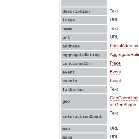
Text
description
URL
image
Text
name
URL
url
PostalAddress
address
AggregateRati
aggregateRating
Place
containedIn
Event
event
Event
events
Text
faxNumber
GeoCoordinat
geo
or
GeoShape
Text
interactionCount
URL
map
URL
maps