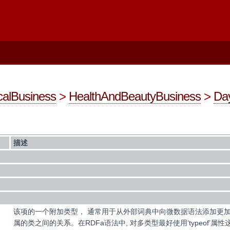
calBusiness
>
HealthAndBeautyBusiness
>
Da
描述
该项的一个附加类型， 通常用于从外部词典中向微数据语法添加更
属的类之间的关系。在RDFa语法中, 对多类型最好使用‘typeof’属性这样的