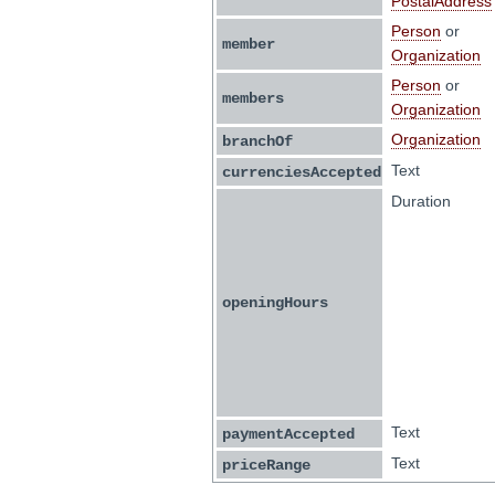
PostalAddress
Person
or
member
Organization
Person
or
members
Organization
Organization
branchOf
Text
currenciesAccepted
Duration
openingHours
Text
paymentAccepted
Text
priceRange