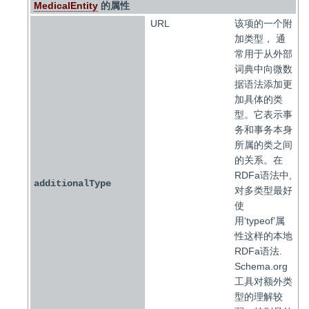
MedicalEntity
的属性
URL
该项的一个附
加类型， 通
常用于从外部
词典中向微数
据语法添加更
加具体的类
型。它表示事
务和事务本身
所属的类之间
的关系。在
RDFa语法中,
additionalType
对多类型最好
使
用‘typeof’属
性这样的本地
RDFa语法.
Schema.org
工具对额外类
型的理解较