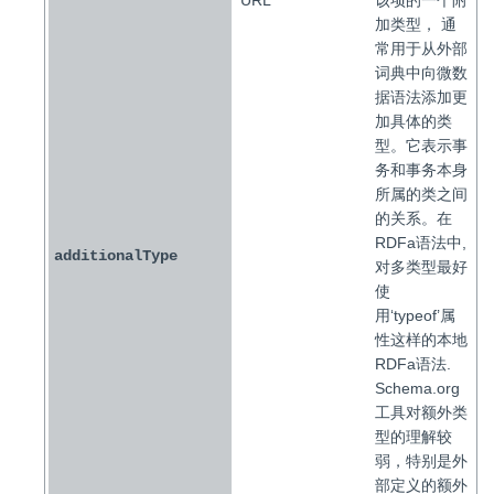
URL
该项的一个附
加类型， 通
常用于从外部
词典中向微数
据语法添加更
加具体的类
型。它表示事
务和事务本身
所属的类之间
的关系。在
RDFa语法中,
additionalType
对多类型最好
使
用‘typeof’属
性这样的本地
RDFa语法.
Schema.org
工具对额外类
型的理解较
弱，特别是外
部定义的额外