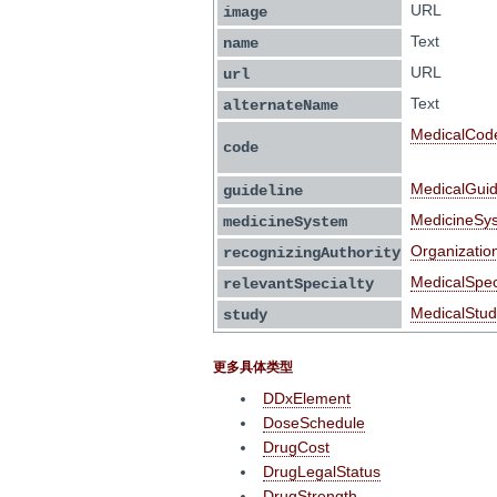
URL
image
Text
name
URL
url
Text
alternateName
MedicalCod
code
MedicalGuid
guideline
MedicineSy
medicineSystem
Organizatio
recognizingAuthority
MedicalSpec
relevantSpecialty
MedicalStud
study
更多具体类型
DDxElement
DoseSchedule
DrugCost
DrugLegalStatus
DrugStrength