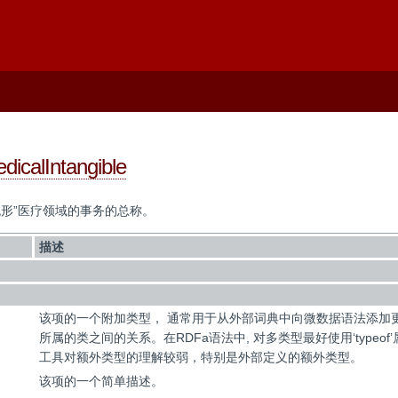
dicalIntangible
形”医疗领域的事务的总称。
描述
该项的一个附加类型， 通常用于从外部词典中向微数据语法添加
所属的类之间的关系。在RDFa语法中, 对多类型最好使用‘typeof’属性
工具对额外类型的理解较弱，特别是外部定义的额外类型。
该项的一个简单描述。