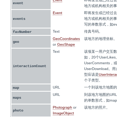
Event
即将发生或已经过去
event
地方或机构相关的事
Event
即将发生或已经过去
地方或机构相关的事
events
写的单数形式，如eve
Text
传真号码。
faxNumber
GeoCoordinates
该地方的地理坐标。
geo
or
GeoShape
Text
该项某一用户交互数
如，20个UserLikes
UserComments，
interactionCount
UserDownload
型应该是
UserIntera
个子类型。
URL
一个到该地方地图的
map
URL
到该地方地图的URL
maps
的单数形式，如map
Photograph
or
该地方的照片。
photo
ImageObject