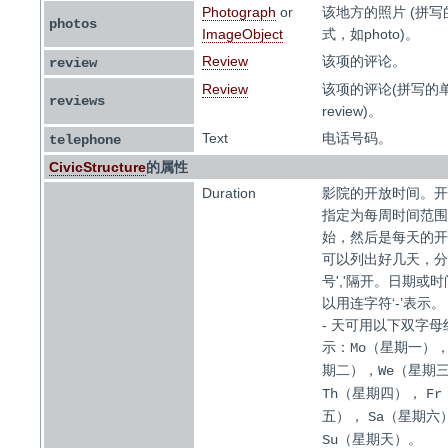
Photograph
or
该地方的照片 (拼
photos
ImageObject
式，如photo)。
Review
该项的评论。
review
Review
该项的评论(拼写的
reviews
review)。
Text
电话号码。
telephone
CivicStructure
的属性
Duration
影院的开放时间。开
指定为每周时间范围
始，然后是每天的开
可以列出好几天，分
号','隔开。日期或
以用连字符‘-’表示。
- 天可用以下双字母
示：
（星期一）
Mo
，
期二）
We（星期
，
Th（星期四）
F
，
五）
Sa（星期六
。
Su（星期天）