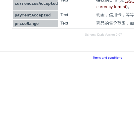
Text
接收的货币 (见
ISO
currenciesAccepted
currency format
)。
Text
现金，信用卡，等等
paymentAccepted
Text
商品的售价范围，如
priceRange
Schema Draft Version 0.97
Terms and conditions