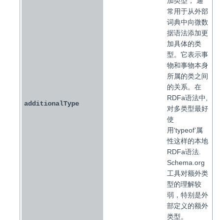
加类型， 通
常用于从外部
词典中向微数
据语法添加更
加具体的类
型。它表示事
物和事物本身
所属的类之间
的关系。在
RDFa语法中,
additionalType
对多类型最好
使
用‘typeof’属
性这样的本地
RDFa语法.
Schema.org
工具对额外类
型的理解较
弱，特别是外
部定义的额外
类型。